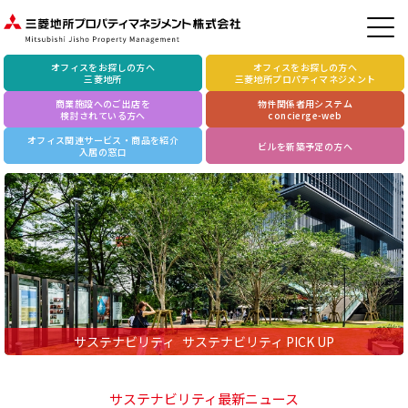
オフィスをお探しの方へ
オフィスをお探しの方へ
三菱地所
三菱地所プロパティマネジメント
商業施設へのご出店を
物件関係者用システム
検討されている方へ
concierge-web
オフィス関連サービス・商品を紹介
ビルを新築予定の方へ
入居の窓口
サステナビリティ
サステナビリティ PICK UP
サステナビリティ最新ニュース