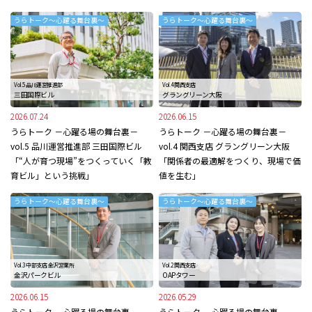
うらトーク～心躍る舞台裏～
うらトーク～心躍る舞台裏～
Vol.5 品川運営推進部
Vol.4 関西支店
三田国際ビル
グラングリーン大阪
2026.07.24
2026.06.15
うらトーク －心躍る場の舞台裏－
うらトーク －心躍る場の舞台裏－
vol.5 品川運営推進部 三田国際ビル
vol.4 関西支店 グラングリーン大阪
「“人が育つ現場”をつくっていく「教
「関係者の最適解をつくり、現場で価
育ビル」という挑戦」
値を生む」
うらトーク～心躍る舞台裏～
うらトーク～心躍る舞台裏～
Vol.3 中部支店 金沢営業所
Vol.2 関西支店
金沢パークビル
OAPタワー
2026.06.15
2026.05.29
うらトーク －心躍る場の舞台裏－
うらトーク －心躍る場の舞台裏－