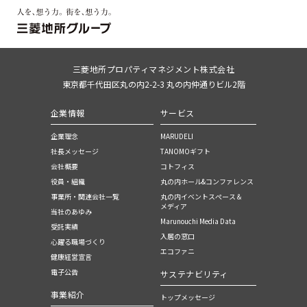
三菱地所プロパティマネジメント株式会社
東京都千代田区丸の内2-2-3 丸の内仲通りビル2階
企業情報
サービス
企業理念
MARUDELI
社長メッセージ
TANOMOギフト
会社概要
コトフィス
役員・組織
丸の内ホール&コンファレンス
事業所・関連会社一覧
丸の内イベントスぺース＆
メディア
当社のあゆみ
Marunouchi Media Data
受託実績
入居の窓口
心躍る職場づくり
エコファニ
健康経営宣言
電子公告
サステナビリティ
事業紹介
トップメッセージ