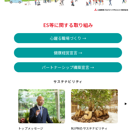
ES等に関する取り組み
心躍る職場づくり →
健康経営宣言 →
パートナーシップ構築宣言 →
サステナビリティ
トップメッセージ
MJPMのサステナビリティ
サステナビ