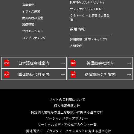
MJPMのサステナビリティ
事業概要
サステナビリティ PICK UP
オフィス運営
うらトーク －心躍る場の舞台
商業施設の運営
裏－
設備管理
採用情報
プロモーション
コンサルティング
採用情報（新卒・キャリア）
人財育成
日本語版会社案内
英語版会社案内
繁体語版会社案内
簡体語版会社案内
サイトのご利用について
個人情報保護方針
特定個人情報等の適正な取扱いに関する基本方針
ソーシャルメディアポリシー
ソーシャルメディア公式アカウント一覧
三菱地所グループカスタマーハラスメントに対する基本方針