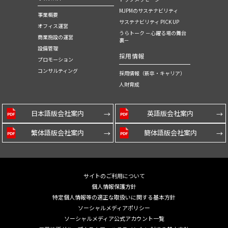
MJPMのサステナビリティ
事業概要
サステナビリティ PICK UP
オフィス運営
うらトーク －心躍る場の舞台
商業施設の運営
裏－
設備管理
採用情報
プロモーション
コンサルティング
採用情報（新卒・キャリア）
人財育成
日本語版会社案内
英語版会社案内
繁体語版会社案内
簡体語版会社案内
サイトのご利用について
個人情報保護方針
特定個人情報等の適正な取扱いに関する基本方針
ソーシャルメディアポリシー
ソーシャルメディア公式アカウント一覧