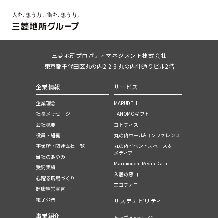
三菱地所プロパティマネジメント株式会社
東京都千代田区丸の内2-2-3 丸の内仲通りビル2階
企業情報
サービス
企業理念
MARUDELI
社長メッセージ
TANOMOギフト
会社概要
コトフィス
役員・組織
丸の内ホール&コンファレンス
事業所・関連会社一覧
丸の内イベントスぺース＆
メディア
当社のあゆみ
Marunouchi Media Data
受託実績
入居の窓口
心躍る職場づくり
エコファニ
健康経営宣言
電子公告
サステナビリティ
事業紹介
トップメッセージ