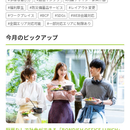
#福利厚生
#防災備蓄品サービス
#レイアウト変更
#ワークプレイス
#BCP
#SDGs
#WEB会議対応
#全国エリア対応可能
#一部対応エリアに制限あり
今月のピックアップ
厨房なしで社食ができる「BONDISH OFFICE LUNCH」