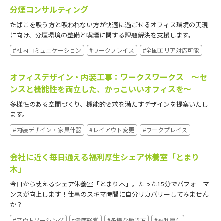
分煙コンサルティング
たばこを吸う方と吸われない方が快適に過ごせるオフィス環境の実現
に向け、分煙環境の整備と喫煙に関する課題解決を支援します。
#社内コミュニケーション
#ワークプレイス
#全国エリア対応可能
オフィスデザイン・内装工事：ワークスワークス 〜セ
ンスと機能性を両立した、かっこいいオフィスを〜
多様性のある空間づくり、機能的要求を満たすデザインを提案いたし
ます。
#内装デザイン・家具什器
#レイアウト変更
#ワークプレイス
会社に近く毎日通える福利厚生シェア休養室「とまり
木」
今日から使えるシェア休養室「とまり木」。たった15分でパフォーマ
ンスが向上します！仕事のスキマ時間に自分リカバリーしてみません
か？
#アウトソーシング
#健康経営
#多様な働き方
#福利厚生