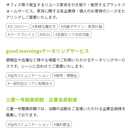
オフィス等で発生するリユース家具を引き取り・販売するプラットフ
ォームサービス。家具に関する各企業様・個人のお客様のニーズをヒ
アリングしご提案いたします。
#エコロジー
#多様な働き方
#内装デザイン・家具什器
#ワークプレイス
#SDGs
#全国エリア対応可能
good morningsケータリングサービス
懇親会や会議など様々な場面でご利用いただけるケータリングサービ
スです。シーンに合わせてご提案いたします。
#社内コミュニケーション
#接待・懇親会
#一部対応エリアに制限あり
三菱一号館美術館 企業会員制度
三菱一号館美術館では、当館の活動をご支援いただける企業会員様を
募集しております。
#社内コミュニケーション
#福利厚生