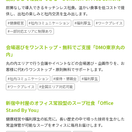
厨房なしで導入できるキッチンレス社食。温かい食事を低コストで提
供し、出社の楽しみと社内交流を生み出します。
#健康経営
#社内コミュニケーション
#福利厚生
#ワークプレイス
#一部対応エリアに制限あり
会場選びをワンストップ・無料でご支援「DMO東京丸の
内」
丸の内エリアで行う会議やイベントなどの会場選び・企画作りを、お
客様に代わりワンストップ・原則無料でサポートします。
#社内コミュニケーション
#接待・懇親会
#福利厚生
#ワークプレイス
#全国エリア対応可能
新宿中村屋のオフィス常設型のスープ社食「Office
Stand By You」
健康経営や福利厚生の拡充に。長い歴史の中で培った技術を生かした
常温保管が可能なスープをオフィスに毎月お届けします。