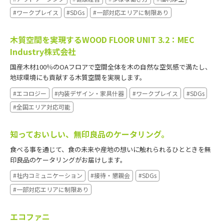
#ワークプレイス
#SDGs
#一部対応エリアに制限あり
木質空間を実現するWOOD FLOOR UNIT 3.2：MEC
Industry株式会社
国産木材100％のOAフロアで空間全体を木の自然な空気感で満たし、
地球環境にも貢献する木質空間を実現します。
#エコロジー
#内装デザイン・家具什器
#ワークプレイス
#SDGs
#全国エリア対応可能
知っておいしい、無印良品のケータリング。
食べる事を通じて、食の未来や産地の想いに触れられるひとときを無
印良品のケータリングがお届けします。
#社内コミュニケーション
#接待・懇親会
#SDGs
#一部対応エリアに制限あり
エコファニ