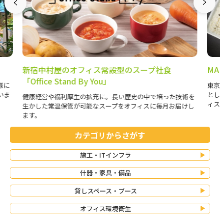
MARUDELI
オ
ジ
東京、大手町・丸の内・有楽町エリアの店舗メニューを中心
としたお弁当デリバリーサービス。多種多様なお弁当をオフ
術を
企業
ィス・ご自宅までお届けいたします。
けし
ご提
カテゴリからさがす
施工・ITインフラ
什器・家具・備品
貸しスペース・ブース
オフィス環境衛生