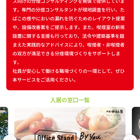
ス向けの分煙コンサルティングを無償で提供していま
す。専門の分煙コンサルタントが現地調査を行い、た
ばこの煙やにおいの漏れを防ぐためのレイアウト提案
や、設備改善案をご提示します。また、喫煙室の新規
設置に関する支援も行っており、法令や建築基準を踏
まえた実践的なアドバイスにより、喫煙者・非喫煙者
の双方が満足できる分煙環境づくりをサポートしま
す。
社員が安心して働ける職場づくりの一環として、ぜひ
本サービスをご活用ください。
入居の窓口一覧