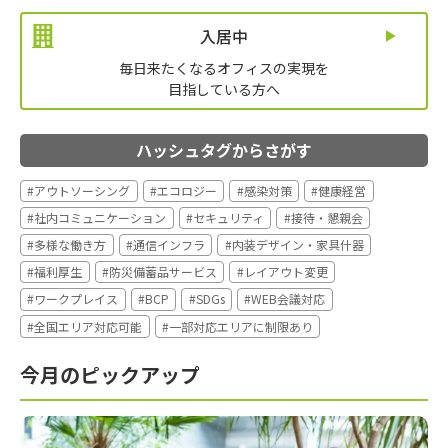
入居中
毎日来たくなるオフィスの実現を
目指している方へ
ハッシュタグからさがす
#アウトソーシング
#エコロジー
#感染対策
#健康経営
#社内コミュニケーション
#セキュリティ
#接待・懇親会
#多様な働き方
#通信インフラ
#内装デザイン・家具什器
#福利厚生
#防災備蓄品サービス
#レイアウト変更
#ワークプレイス
#BCP
#SDGs
#WEB会議対応
#全国エリア対応可能
#一部対応エリアに制限あり
今月のピックアップ