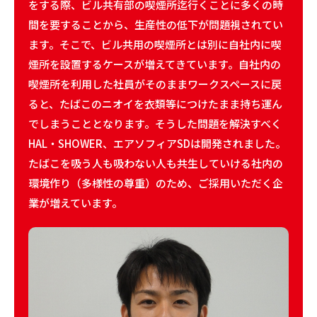
をする際、ビル共有部の喫煙所迄行くことに多くの時
間を要することから、生産性の低下が問題視されてい
ます。そこで、ビル共用の喫煙所とは別に自社内に喫
煙所を設置するケースが増えてきています。自社内の
喫煙所を利用した社員がそのままワークスペースに戻
ると、たばこのニオイを衣類等につけたまま持ち運ん
でしまうこととなります。そうした問題を解決すべく
HAL・SHOWER、エアソフィアSDは開発されました。
たばこを吸う人も吸わない人も共生していける社内の
環境作り（多様性の尊重）のため、ご採用いただく企
業が増えています。