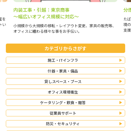
分煙コンサルティング
香
たばこを吸う方と吸われない方が快適に過ごせるオフィス環
嗅覚
境の実現に向け、分煙環境の整備と喫煙に関する課題解決を
で解
等、
支援します。
カテゴリからさがす
施工・ITインフラ
什器・家具・備品
貸しスペース・ブース
オフィス環境衛生
ケータリング・飲食・贈答
従業員サポート
防災・セキュリティ