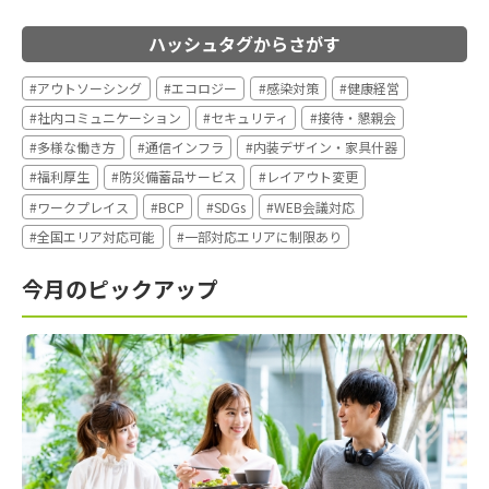
ハッシュタグからさがす
#アウトソーシング
#エコロジー
#感染対策
#健康経営
#社内コミュニケーション
#セキュリティ
#接待・懇親会
#多様な働き方
#通信インフラ
#内装デザイン・家具什器
#福利厚生
#防災備蓄品サービス
#レイアウト変更
#ワークプレイス
#BCP
#SDGs
#WEB会議対応
#全国エリア対応可能
#一部対応エリアに制限あり
今月のピックアップ