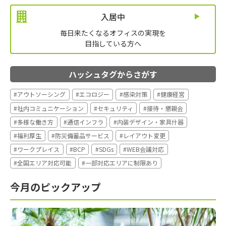
入居中
毎日来たくなるオフィスの実現を
目指している方へ
ハッシュタグからさがす
#アウトソーシング
#エコロジー
#感染対策
#健康経営
#社内コミュニケーション
#セキュリティ
#接待・懇親会
#多様な働き方
#通信インフラ
#内装デザイン・家具什器
#福利厚生
#防災備蓄品サービス
#レイアウト変更
#ワークプレイス
#BCP
#SDGs
#WEB会議対応
#全国エリア対応可能
#一部対応エリアに制限あり
今月のピックアップ