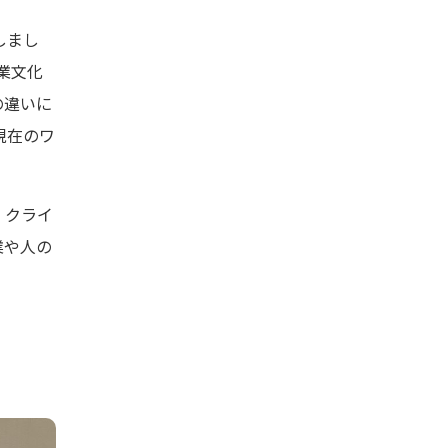
しまし
業文化
の違いに
現在のワ
、クライ
業や人の