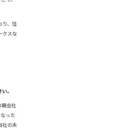
おり、住
ークスな
さい。
は親会社
くなった
自社の未