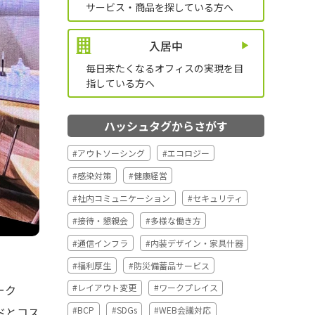
サービス・商品を探している方へ
入居中
毎日来たくなるオフィスの実現を
目
指している方へ
ハッシュタグからさがす
#アウトソーシング
#エコロジー
#感染対策
#健康経営
#社内コミュニケーション
#セキュリティ
#接待・懇親会
#多様な働き方
#通信インフラ
#内装デザイン・家具什器
#福利厚生
#防災備蓄品サービス
ーク
#レイアウト変更
#ワークプレイス
ドとコス
#BCP
#SDGs
#WEB会議対応