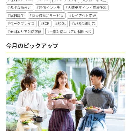
#多様な働き方
#通信インフラ
#内装デザイン・家具什器
#福利厚生
#防災備蓄品サービス
#レイアウト変更
#ワークプレイス
#BCP
#SDGs
#WEB会議対応
#全国エリア対応可能
#一部対応エリアに制限あり
今月のピックアップ