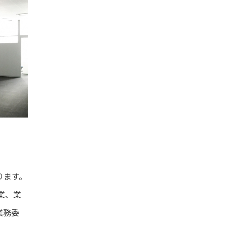
ります。
業、業
業務委