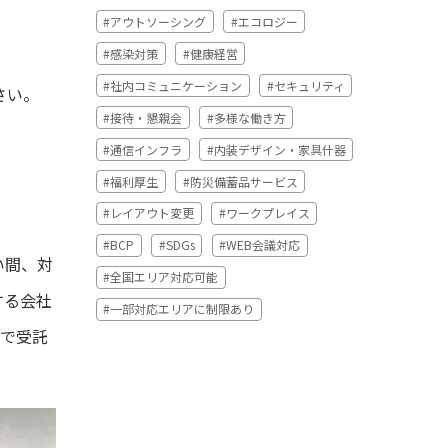
#アウトソーシング
#エコロジー
#感染対策
#健康経営
#社内コミュニケーション
#セキュリティ
さい。
#接待・懇親会
#多様な働き方
#通信インフラ
#内装デザイン・家具什器
#福利厚生
#防災備蓄品サービス
#レイアウト変更
#ワークプレイス
#BCP
#SDGs
#WEB会議対応
い間、対
#全国エリア対応可能
する会社
#一部対応エリアに制限あり
プで受託