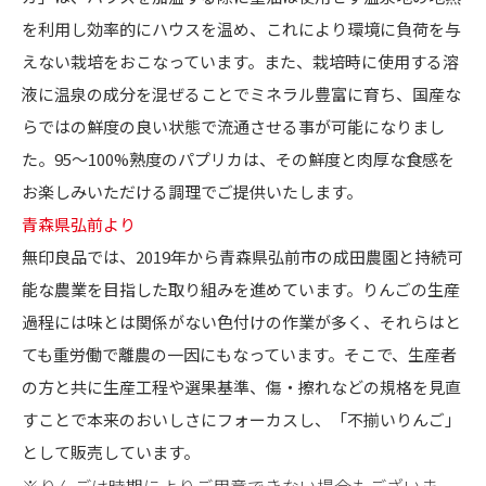
を利用し効率的にハウスを温め、これにより環境に負荷を与
えない栽培をおこなっています。また、栽培時に使用する溶
液に温泉の成分を混ぜることでミネラル豊富に育ち、国産な
らではの鮮度の良い状態で流通させる事が可能になりまし
た。95～100%熟度のパプリカは、その鮮度と肉厚な食感を
お楽しみいただける調理でご提供いたします。
青森県弘前より
無印良品では、2019年から青森県弘前市の成田農園と持続可
能な農業を目指した取り組みを進めています。りんごの生産
過程には味とは関係がない色付けの作業が多く、それらはと
ても重労働で離農の一因にもなっています。そこで、生産者
の方と共に生産工程や選果基準、傷・擦れなどの規格を見直
すことで本来のおいしさにフォーカスし、「不揃いりんご」
として販売しています。
※りんごは時期によりご用意できない場合もございま