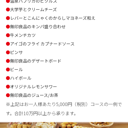
●
温泉パプリカのピクルス
●
大学芋とクリームチーズ
●
レバーとこんにゃくのからしマヨネーズ和え
●
無印良品のキンパ盛り合わせ
●
牛メンチカツ
●
アイゴのフライ カプナードソース
●
ピンサ
●
無印良品のデザートボード
●
ビール
●
ハイボール
●
オリジナルレモンサワー
●
無印良品のジュース/お茶
※上記はお一人様あたり5,000円（税別）コースの一例で
す。合計10万円以上から承ります。