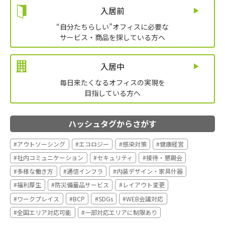
入居前
“自分たちらしい”オフィスに必要な
サービス・商品を探している方へ
入居中
毎日来たくなるオフィスの実現を
目指している方へ
ハッシュタグからさがす
#アウトソーシング
#エコロジー
#感染対策
#健康経営
#社内コミュニケーション
#セキュリティ
#接待・懇親会
#多様な働き方
#通信インフラ
#内装デザイン・家具什器
#福利厚生
#防災備蓄品サービス
#レイアウト変更
#ワークプレイス
#BCP
#SDGs
#WEB会議対応
#全国エリア対応可能
#一部対応エリアに制限あり