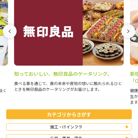
良品のケータリング。
新宿中村屋のオフィス常設型のス
「Office Stand By You」
や産地の想いに触れられるひと
グがお届けします。
健康経営や福利厚生の拡充に。長い歴史
生かした常温保管が可能なスープをオフ
ます。
カテゴリからさがす
施工・ITインフラ