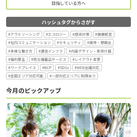
目指している方へ
ハッシュタグからさがす
#アウトソーシング
#エコロジー
#感染対策
#健康経営
#社内コミュニケーション
#セキュリティ
#接待・懇親会
#多様な働き方
#通信インフラ
#内装デザイン・家具什器
#福利厚生
#防災備蓄品サービス
#レイアウト変更
#ワークプレイス
#BCP
#SDGs
#WEB会議対応
#全国エリア対応可能
#一部対応エリアに制限あり
今月のピックアップ