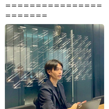
＝＝＝＝＝＝＝＝＝＝＝＝＝＝＝＝
＝＝＝＝＝＝＝