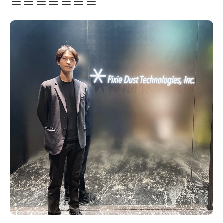
＝＝＝＝＝＝＝