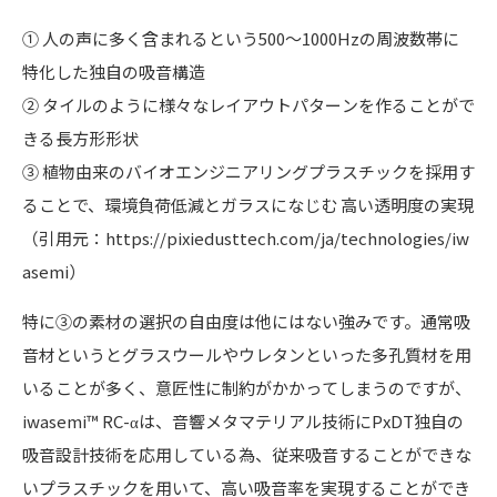
① 人の声に多く含まれるという500～1000Hzの周波数帯に
特化した独自の吸音構造
② タイルのように様々なレイアウトパターンを作ることがで
きる長方形形状
③ 植物由来のバイオエンジニアリングプラスチックを採用す
ることで、環境負荷低減とガラスになじむ 高い透明度の実現
（引用元：https://pixiedusttech.com/ja/technologies/iw
asemi）
特に➂の素材の選択の自由度は他にはない強みです。通常吸
音材というとグラスウールやウレタンといった多孔質材を用
いることが多く、意匠性に制約がかかってしまうのですが、
iwasemi™ RC-αは、音響メタマテリアル技術にPxDT独自の
吸音設計技術を応用している為、従来吸音することができな
いプラスチックを用いて、高い吸音率を実現することができ