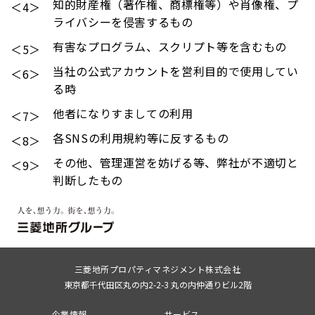
知的財産権（著作権、商標権等）や肖像権、プ
＜4＞
ライバシーを侵害するもの
有害なプログラム、スクリプト等を含むもの
＜5＞
当社の公式アカウントを営利目的で使用してい
＜6＞
る時
他者になりすましての利用
＜7＞
各SNSの利用規約等に反するもの
＜8＞
その他、管理運営を妨げる等、弊社が不適切と
＜9＞
判断したもの
三菱地所プロパティマネジメント株式会社
東京都千代田区丸の内2-2-3 丸の内仲通りビル2階
企業情報
サービス