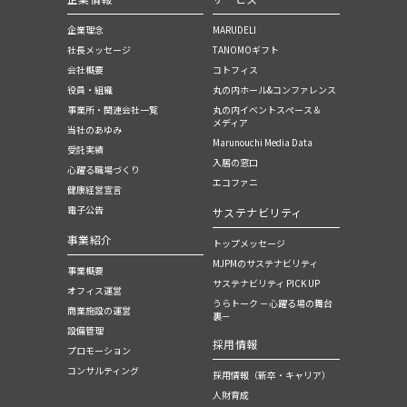
企業理念
MARUDELI
社長メッセージ
TANOMOギフト
会社概要
コトフィス
役員・組織
丸の内ホール&コンファレンス
事業所・関連会社一覧
丸の内イベントスぺース＆
メディア
当社のあゆみ
Marunouchi Media Data
受託実績
入居の窓口
心躍る職場づくり
エコファニ
健康経営宣言
電子公告
サステナビリティ
事業紹介
トップメッセージ
MJPMのサステナビリティ
事業概要
サステナビリティ PICK UP
オフィス運営
うらトーク －心躍る場の舞台
商業施設の運営
裏－
設備管理
採用情報
プロモーション
コンサルティング
採用情報（新卒・キャリア）
人財育成