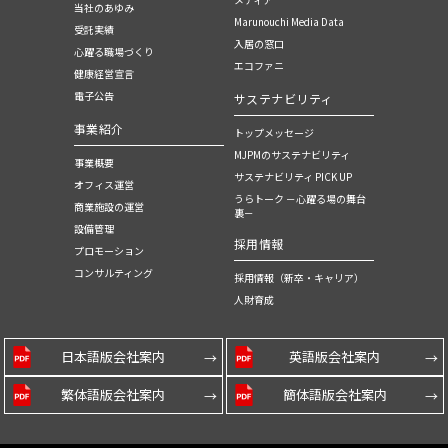
当社のあゆみ
Marunouchi Media Data
受託実績
入居の窓口
心躍る職場づくり
エコファニ
健康経営宣言
電子公告
サステナビリティ
事業紹介
トップメッセージ
MJPMのサステナビリティ
事業概要
サステナビリティ PICK UP
オフィス運営
うらトーク －心躍る場の舞台
商業施設の運営
裏－
設備管理
採用情報
プロモーション
コンサルティング
採用情報（新卒・キャリア）
人財育成
日本語版会社案内
英語版会社案内
繁体語版会社案内
簡体語版会社案内