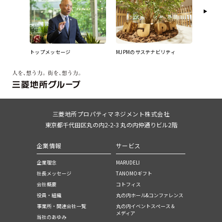
トップメッセージ
MJPMのサステナビリティ
サステナビ
三菱地所プロパティマネジメント株式会社
東京都千代田区丸の内2-2-3 丸の内仲通りビル2階
企業情報
サービス
企業理念
MARUDELI
社長メッセージ
TANOMOギフト
会社概要
コトフィス
役員・組織
丸の内ホール&コンファレンス
事業所・関連会社一覧
丸の内イベントスぺース＆
メディア
当社のあゆみ