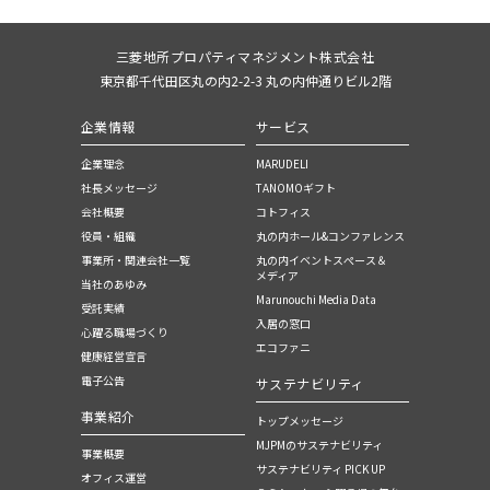
三菱地所プロパティマネジメント株式会社
東京都千代田区丸の内2-2-3 丸の内仲通りビル2階
企業情報
サービス
企業理念
MARUDELI
社長メッセージ
TANOMOギフト
会社概要
コトフィス
役員・組織
丸の内ホール&コンファレンス
事業所・関連会社一覧
丸の内イベントスぺース＆
メディア
当社のあゆみ
Marunouchi Media Data
受託実績
入居の窓口
心躍る職場づくり
エコファニ
健康経営宣言
電子公告
サステナビリティ
事業紹介
トップメッセージ
MJPMのサステナビリティ
事業概要
サステナビリティ PICK UP
オフィス運営