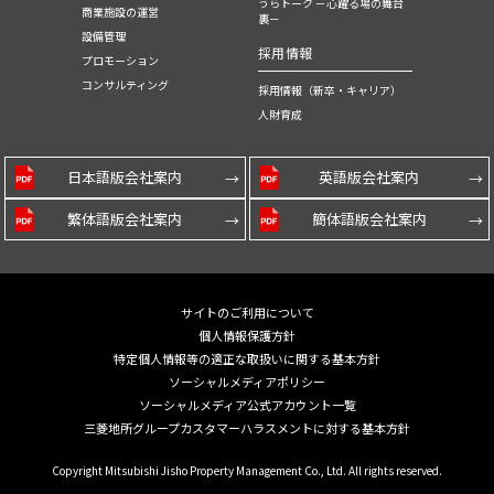
うらトーク －心躍る場の舞台
商業施設の運営
裏－
設備管理
採用情報
プロモーション
コンサルティング
採用情報（新卒・キャリア）
人財育成
日本語版会社案内
英語版会社案内
繁体語版会社案内
簡体語版会社案内
サイトのご利用について
個人情報保護方針
特定個人情報等の適正な取扱いに関する基本方針
ソーシャルメディアポリシー
ソーシャルメディア公式アカウント一覧
三菱地所グループカスタマーハラスメントに対する基本方針
Copyright Mitsubishi Jisho Property Management Co., Ltd. All rights reserved.