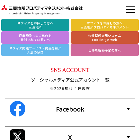
オフィスをお探しの方へ
オフィスをお探しの方へ
三菱地所
三菱地所プロパティマネジメント
商業施設へのご出店を
物件関係者用システム
検討されている方へ
concierge-web
オフィス関連サービス・商品を紹介
ビルを新築予定の方へ
入居の窓口
SNS ACCOUNT
ソーシャルメディア公式アカウント一覧
※2026年4月1日現在
Facebook
X