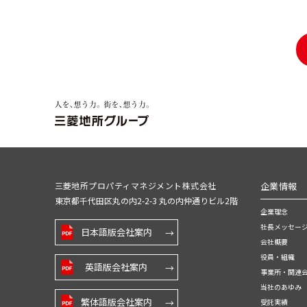
三菱地所プロパティマネジメント株式会社
企業情報
東京都千代田区丸の内2-2-3 丸の内仲通りビル2階
企業理念
社長メッセー
日本語版会社案内
会社概要
役員・組織
英語版会社案内
事業所・関連
当社のあゆみ
繁体語版会社案内
受託実績