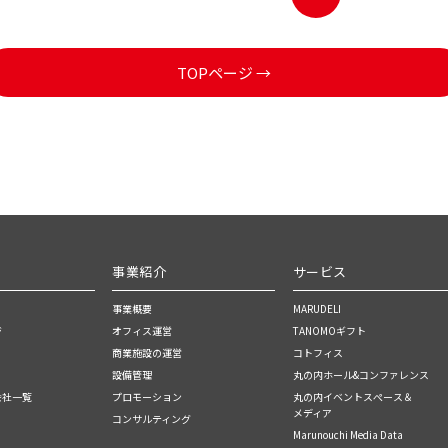
TOPページ →
事業紹介
サービス
事業概要
MARUDELI
ジ
オフィス運営
TANOMOギフト
商業施設の運営
コトフィス
設備管理
丸の内ホール&コンファレンス
会社一覧
プロモーション
丸の内イベントスぺース＆
メディア
コンサルティング
Marunouchi Media Data