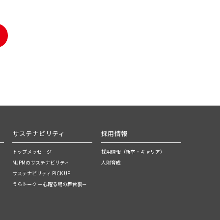
サステナビリティ
採用情報
トップメッセージ
採用情報（新卒・キャリア）
MJPMのサステナビリティ
人財育成
サステナビリティ PICK UP
うらトーク －心躍る場の舞台裏－