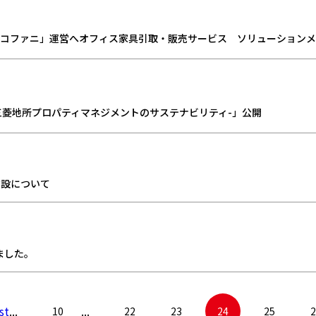
エコファニ」運営へオフィス家具引取・販売サービス ソリューション
4-三菱地所プロパティマネジメントのサステナビリティ-」公開
開設について
ました。
st
...
...
10
22
23
24
25
2