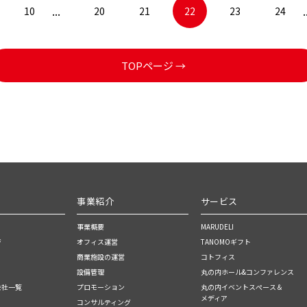
...
.
10
20
21
22
23
24
TOPページ →
事業紹介
サービス
事業概要
MARUDELI
ジ
オフィス運営
TANOMOギフト
商業施設の運営
コトフィス
設備管理
丸の内ホール&コンファレンス
会社一覧
プロモーション
丸の内イベントスぺース＆
メディア
コンサルティング