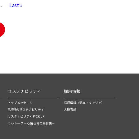
..
Last »
サステナビリティ
採用情報
トップメッセージ
採用情報（新卒・キャリア）
MJPMのサステナビリティ
人財育成
サステナビリティ PICK UP
うらトーク －心躍る場の舞台裏－