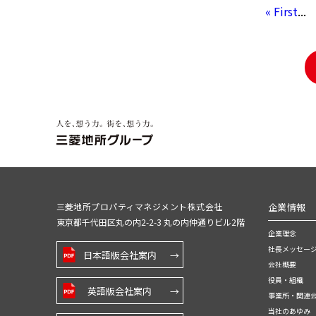
« First
...
三菱地所プロパティマネジメント株式会社
企業情報
東京都千代田区丸の内2-2-3 丸の内仲通りビル2階
企業理念
社長メッセー
日本語版会社案内
会社概要
役員・組織
英語版会社案内
事業所・関連
当社のあゆみ