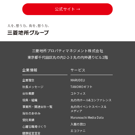
公式サイト →
三菱地所プロパティマネジメント株式会社
東京都千代田区丸の内2-2-3 丸の内仲通りビル2階
企業情報
サービス
企業理念
MARUDELI
社長メッセージ
TANOMOギフト
会社概要
コトフィス
役員・組織
丸の内ホール&コンファレンス
事業所・関連会社一覧
丸の内イベントスぺース＆
メディア
当社のあゆみ
Marunouchi Media Data
受託実績
入居の窓口
心躍る職場づくり
エコファニ
健康経営宣言