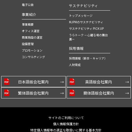
電子公告
サステナビリティ
事業紹介
トップメッセージ
MJPMのサステナビリティ
事業概要
サステナビリティ PICK UP
オフィス運営
うらトーク －心躍る場の舞台
商業施設の運営
裏－
設備管理
採用情報
プロモーション
コンサルティング
採用情報（新卒・キャリア）
人財育成
日本語版会社案内
英語版会社案内
繁体語版会社案内
簡体語版会社案内
サイトのご利用について
個人情報保護方針
特定個人情報等の適正な取扱いに関する基本方針