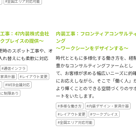
ス
#全国エリア対応可能
工事：47内装株式会社
内装工事：フロンティアコンサルテ
クプレイスの提供～
ング
～ワークシーンをデザインする～
更時のスポット工事や、オ
時代とともに多様化する働き方を、経
入れ替えにも柔軟に対応
豊かなコンサルティングファームとし
#通信インフラ
て、お客様が求める幅広いニーズに的
・家具什器
#レイアウト変更
にお応えしながら、そこで「働く人」
ス
#WEB会議対応
より輝くことのできる空間づくりのサ
アに制限あり
ートをいたします。
#多様な働き方
#内装デザイン・家具什器
#レイアウト変更
#ワークプレイス
#全国エリア対応可能