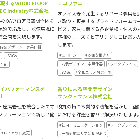
するWOOD FLOOR
エコファニ
MEC Industry株式会社
オフィス等で発生するリユース家具を
％のOAフロアで空間全体を
き取り・販売するプラットフォームサ
気感で満たし、地球環境に
ビス。家具に関する各企業様・個人の
質空間を実現します。
客様のニーズをヒアリングしご提案い
します。
#内装デザイン・家具什器
#エコロジー
#多様な働き方
ス
#SDGs
#内装デザイン・家具什器
#ワークプレイス
応可能
#SDGs
#全国エリア対応可能
イパフォーマンスを
香りによる空間デザイン
l
サンク・サンス株式会社
・座席管理を統合したスマ
嗅覚の持つ本質的な機能を活かし、空
ソリューションで新しい働
における課題を香りで解決いたします
#社内コミュニケーション
#ワークプレイス
#レイアウト変更
#一部対応エリアに制限あり