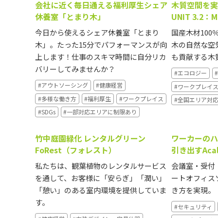
会社に近く毎日通える福利厚生シェア
木質空間を実現
休養室「とまり木」
UNIT 3.2：
今日から使えるシェア休養室「とまり
国産木材100
木」。たった15分でパフォーマンスが向
木の自然な空
上します！仕事のスキマ時間に自分リカ
も貢献する木
バリーしてみませんか？
#エコロジー
#アウトソーシング
#健康経営
#ワークプレイ
#多様な働き方
#福利厚生
#ワークプレイス
#全国エリア対
#SDGs
#一部対応エリアに制限あり
竹中庭園緑化 レンタルグリーン
ワーカーのハ
FoRest（フォレスト）
引き出すAcal
私たちは、観葉植物のレンタルサービス
会議室・受付
を通して、お客様に「安らぎ」「潤い」
ートオフィス
「憩い」のある室内環境を提供していま
き方を実現。
す。
#セキュリティ