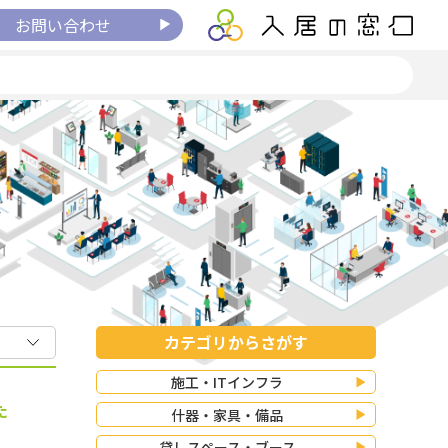
お問い合わせ
カテゴリからさがす
施工・ITインフラ
た
什器・家具・備品
貸しスペース・ブース