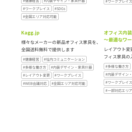
#健康経営
#内装デザイン・家具什器
#ワークプレイ
#ワークプレイス
#SDGs
#全国エリア対応可能
Kagg.jp
オフィス内装
～最適なワー
様々なメーカーの新品オフィス家具を、
レイアウト変
全国送料無料で提供します
フィス家具の
#健康経営
#社内コミュニケーション
#多様な働き方
#多様な働き方
#内装デザイン・家具什器
#内装デザイン
#レイアウト変更
#ワークプレイス
#ワークプレイ
#WEB会議対応
#全国エリア対応可能
#一部対応エリ