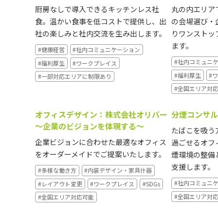
厨房なしで導入できるキッチンレス社
丸の内エリア
食。温かい食事を低コストで提供し、出
の会場選び・
社の楽しみと社内交流を生み出します。
りワンストッ
ます。
#健康経営
#社内コミュニケーション
#社内コミュニ
#福利厚生
#ワークプレイス
#福利厚生
#
#一部対応エリアに制限あり
#全国エリア対
オフィスデザイン：株式会社オリバー
分煙コンサル
～企業のビジョンを体現する～
たばこを吸う
企業ビジョンに合わせた最適なオフィス
過ごせるオフ
をオーダーメイドでご提案いたします。
煙環境の整備
支援します。
#多様な働き方
#内装デザイン・家具什器
#社内コミュニ
#レイアウト変更
#ワークプレイス
#SDGs
#全国エリア対
#全国エリア対応可能