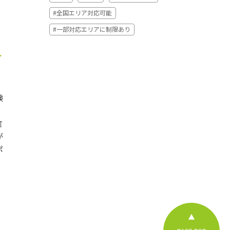
#全国エリア対応可能
#一部対応エリアに制限あり
ィ
験
確
が
ポ