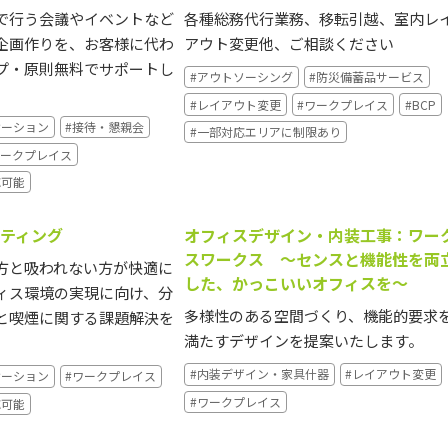
で行う会議やイベントなど
各種総務代行業務、移転引越、室内レ
企画作りを、お客様に代わ
アウト変更他、ご相談ください
プ・原則無料でサポートし
#アウトソーシング
#防災備蓄品サービス
#レイアウト変更
#ワークプレイス
#BCP
ケーション
#接待・懇親会
#一部対応エリアに制限あり
ワークプレイス
応可能
ティング
オフィスデザイン・内装工事：ワー
スワークス 〜センスと機能性を両
方と吸われない方が快適に
した、かっこいいオフィスを〜
ィス環境の実現に向け、分
多様性のある空間づくり、機能的要求
と喫煙に関する課題解決を
満たすデザインを提案いたします。
#内装デザイン・家具什器
#レイアウト変更
ケーション
#ワークプレイス
#ワークプレイス
応可能