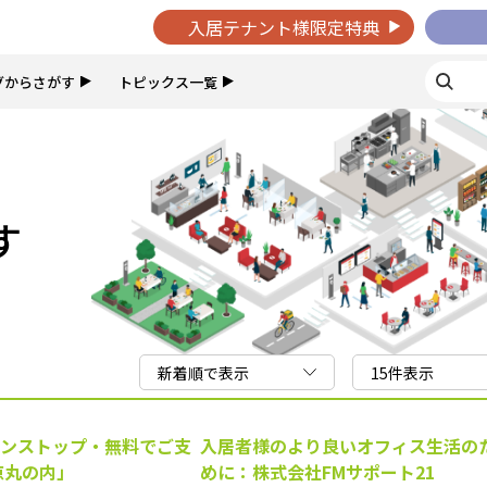
入居テナント様限定特典
グからさがす
トピックス一覧
す
ンストップ・無料でご支
入居者様のより良いオフィス生活の
京丸の内」
めに：株式会社FMサポート21