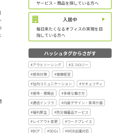
サービス・商品を探している方へ
引
入居中
ー
お
毎日来たくなるオフィスの実現を
目
た
指している方へ
ハッシュタグからさがす
#アウトソーシング
#エコロジー
#感染対策
#健康経営
#社内コミュニケーション
#セキュリティ
#接待・懇親会
#多様な働き方
間
#通信インフラ
#内装デザイン・家具什器
。
#福利厚生
#防災備蓄品サービス
#レイアウト変更
#ワークプレイス
#BCP
#SDGs
#WEB会議対応