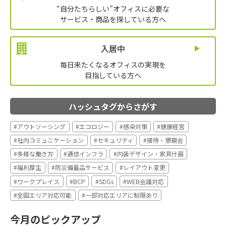
“自分たちらしい”オフィスに必要な
サービス・商品を探している方へ
入居中
毎日来たくなるオフィスの実現を
目指している方へ
ハッシュタグからさがす
#アウトソーシング
#エコロジー
#感染対策
#健康経営
#社内コミュニケーション
#セキュリティ
#接待・懇親会
#多様な働き方
#通信インフラ
#内装デザイン・家具什器
#福利厚生
#防災備蓄品サービス
#レイアウト変更
#ワークプレイス
#BCP
#SDGs
#WEB会議対応
#全国エリア対応可能
#一部対応エリアに制限あり
今月のピックアップ