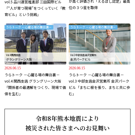
が高く評価され「えるぼし認定」最高
vol.5 品川運営推進部 三田国際ビル
位の３つ星を取得
「“人が育つ現場”をつくっていく「教
育ビル」という挑戦」
うらトーク －心躍る場の舞台裏－
うらトーク －心躍る場の舞台裏－
Vol.4 関西支店
Vol.3 中部支店 金沢営業所
グラングリーン大阪
金沢パークビル
2026.06.15
2026.06.15
うらトーク －心躍る場の舞台裏－
うらトーク －心躍る場の舞台裏－
vol.4 関西支店 グラングリーン大阪
vol.3 中部支店金沢営業所 金沢パーク
「関係者の最適解をつくり、現場で価
ビル「まちに根を張り、まちと共に歩
値を生む」
む」
令和8年熊本地震により
被災された皆さまへのお見舞い