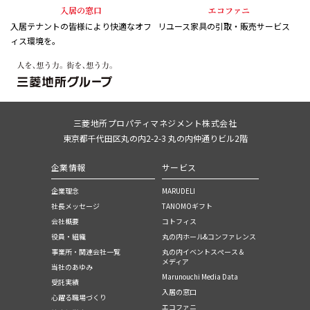
入居の窓口
エコファニ
入居テナントの皆様により快適なオフ
リユース家具の引取・販売サービス
ィス環境を。
三菱地所プロパティマネジメント株式会社
東京都千代田区丸の内2-2-3 丸の内仲通りビル2階
企業情報
サービス
企業理念
MARUDELI
社長メッセージ
TANOMOギフト
会社概要
コトフィス
役員・組織
丸の内ホール&コンファレンス
事業所・関連会社一覧
丸の内イベントスぺース＆
メディア
当社のあゆみ
Marunouchi Media Data
受託実績
入居の窓口
心躍る職場づくり
エコファニ