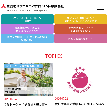
オフィスをお探しの方へ
オフィスをお探しの方へ
三菱地所
三菱地所プロパティマネジメント
商業施設へのご出店を
物件関係者用システム
検討されている方へ
concierge-web
オフィス関連サービス・商品を紹介
ビルを新築予定の方へ
入居の窓口
TOPICS
うらトーク －心躍る場の舞台裏－
Vol.5 品川運営推進部
三田国際ビル
2026.07.22
2026.07.24
女性従業員の活躍推進に関する取組み
うらトーク －心躍る場の舞台裏－