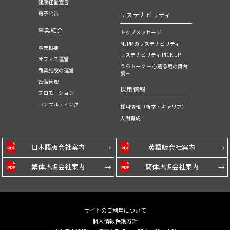
健康経営宣言
電子公告
サステナビリティ
事業紹介
トップメッセージ
MJPMのサステナビリティ
事業概要
サステナビリティ PICK UP
オフィス運営
うらトーク －心躍る場の舞台
商業施設の運営
裏－
設備管理
採用情報
プロモーション
コンサルティング
採用情報（新卒・キャリア）
人財育成
日本語版会社案内
英語版会社案内
繁体語版会社案内
簡体語版会社案内
サイトのご利用について
個人情報保護方針