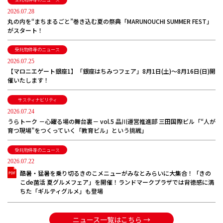
2026.07.28
丸の内を“まちまるごと”巻き込む夏の祭典「MARUNOUCHI SUMMER FEST」
がスタート！
受託物件等のニュース
2026.07.25
【マロニエゲート銀座1】「銀座はちみつフェア」8月1日(土)～8月16日(日)開
催いたします！
サスティナビリティ
2026.07.24
うらトーク －心躍る場の舞台裏－ vol.5 品川運営推進部 三田国際ビル「“人が
育つ現場”をつくっていく「教育ビル」という挑戦」
受託物件等のニュース
2026.07.22
酷暑・猛暑を乗り切るきのこメニューがみなとみらいに大集合！「きの
こde菌活 夏グルメフェア」を開催！ランドマークプラザでは背徳感に満
ちた「ギルティグルメ」も登場
ニュース一覧はこちら →